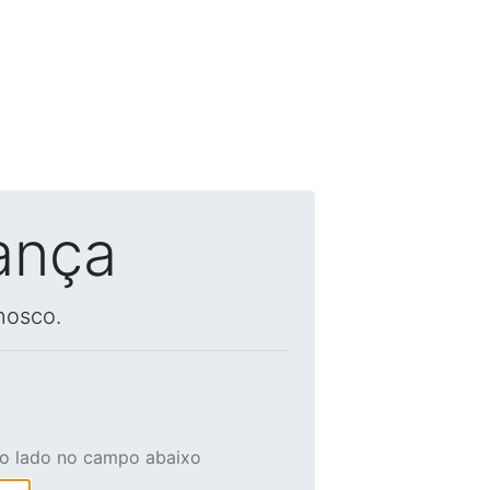
ança
nosco.
ao lado no campo abaixo