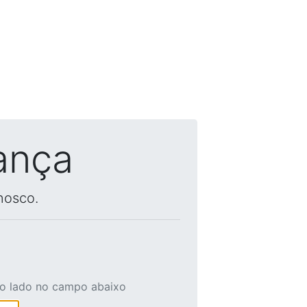
ança
nosco.
ao lado no campo abaixo