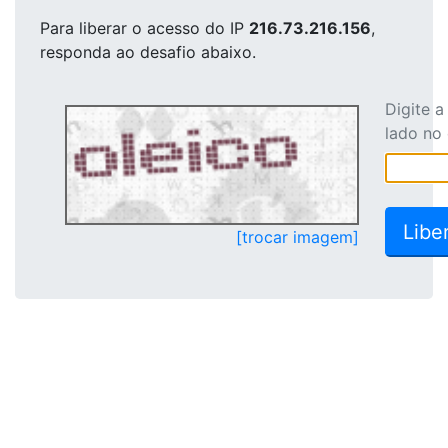
Para liberar o acesso
do IP
216.73.216.156
,
responda ao desafio abaixo.
Digite 
lado no
[trocar imagem]