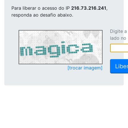
Para liberar o acesso
do IP
216.73.216.241
,
responda ao desafio abaixo.
Digite 
lado no
[trocar imagem]