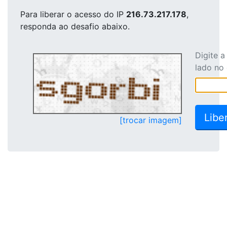
Para liberar o acesso
do IP
216.73.217.178
,
responda ao desafio abaixo.
Digite 
lado no
[trocar imagem]