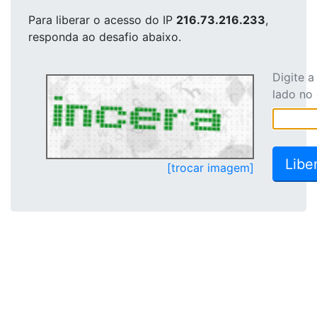
Para liberar o acesso
do IP
216.73.216.233
,
responda ao desafio abaixo.
Digite 
lado no
[trocar imagem]