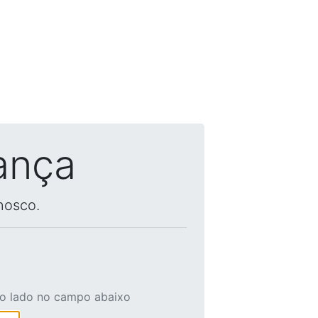
ança
nosco.
ao lado no campo abaixo