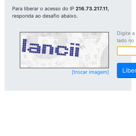
Para liberar o acesso
do IP
216.73.217.11
,
responda ao desafio abaixo.
Digite 
lado no
[trocar imagem]