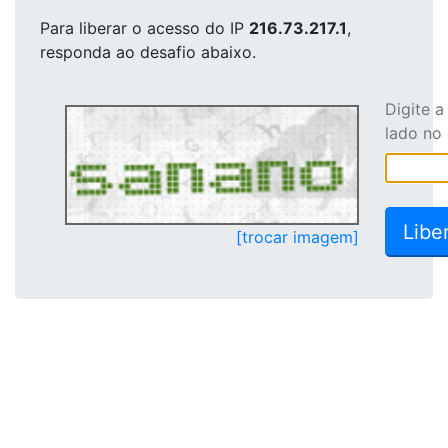
Para liberar o acesso
do IP
216.73.217.1
,
responda ao desafio abaixo.
Digite 
lado no
[trocar imagem]