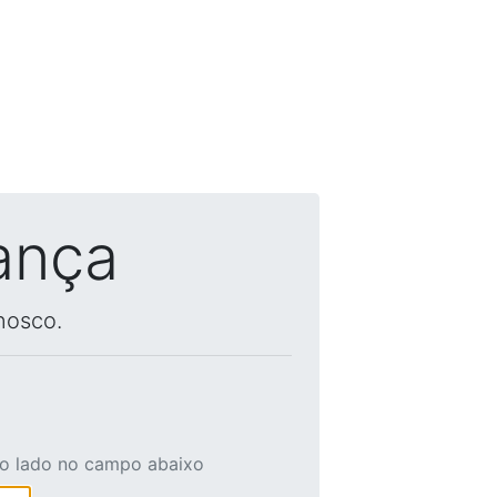
ança
nosco.
ao lado no campo abaixo