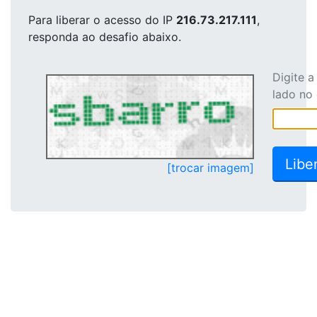
Para liberar o acesso
do IP
216.73.217.111
,
responda ao desafio abaixo.
Digite 
lado no
[trocar imagem]