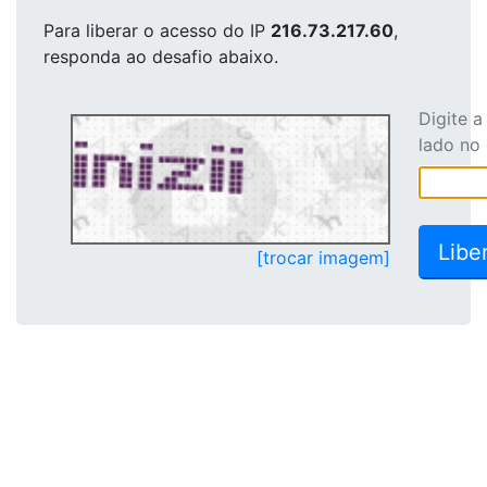
Para liberar o acesso
do IP
216.73.217.60
,
responda ao desafio abaixo.
Digite 
lado no
[trocar imagem]