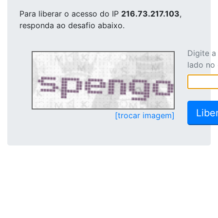
Para liberar o acesso
do IP
216.73.217.103
,
responda ao desafio abaixo.
Digite 
lado no
[trocar imagem]