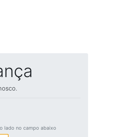
ança
nosco.
ao lado no campo abaixo