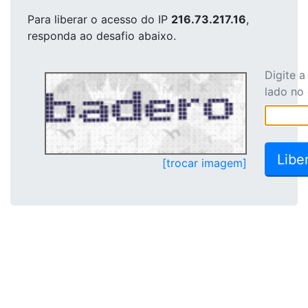
Para liberar o acesso
do IP
216.73.217.16
,
responda ao desafio abaixo.
Digite 
lado no
[trocar imagem]