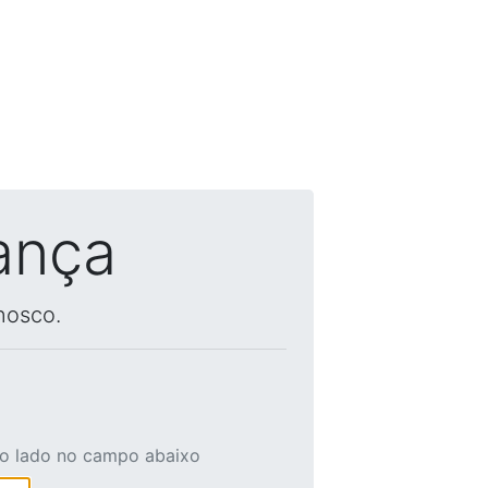
ança
nosco.
ao lado no campo abaixo