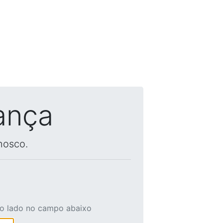
ança
nosco.
ao lado no campo abaixo