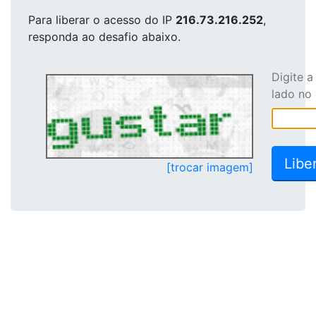
Para liberar o acesso
do IP
216.73.216.252
,
responda ao desafio abaixo.
Digite 
lado no
[trocar imagem]