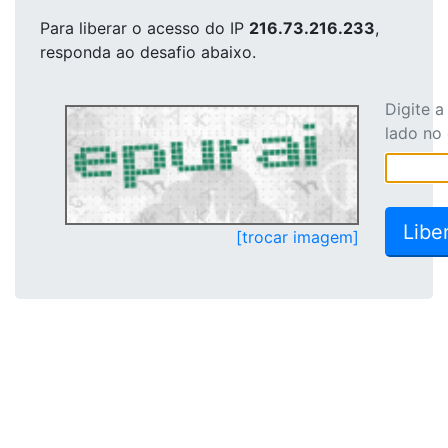
Para liberar o acesso
do IP
216.73.216.233
,
responda ao desafio abaixo.
Digite 
lado no
[trocar imagem]