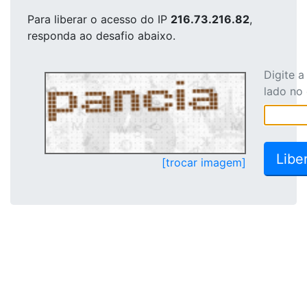
Para liberar o acesso
do IP
216.73.216.82
,
responda ao desafio abaixo.
Digite 
lado no
[trocar imagem]