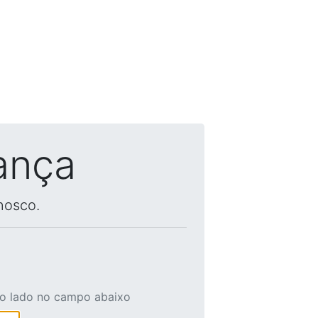
ança
nosco.
ao lado no campo abaixo