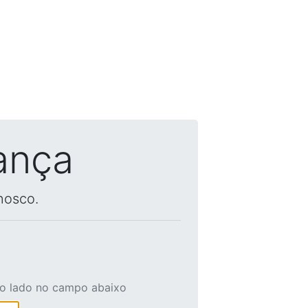
ança
nosco.
ao lado no campo abaixo