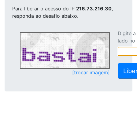
Para liberar o acesso
do IP
216.73.216.30
,
responda ao desafio abaixo.
Digite 
lado no
[trocar imagem]