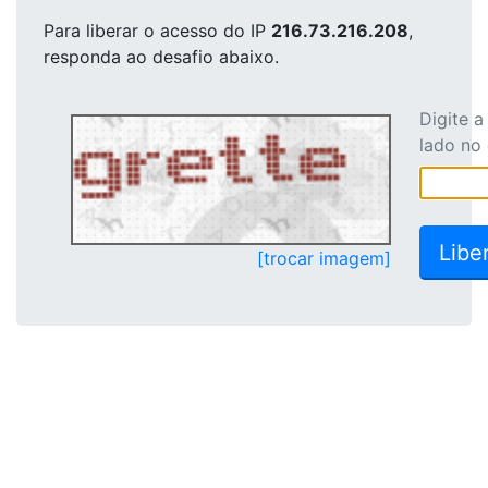
Para liberar o acesso
do IP
216.73.216.208
,
responda ao desafio abaixo.
Digite 
lado no
[trocar imagem]