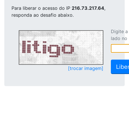
Para liberar o acesso
do IP
216.73.217.64
,
responda ao desafio abaixo.
Digite 
lado no
[trocar imagem]