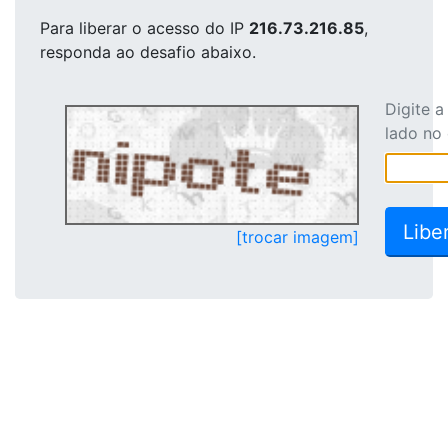
Para liberar o acesso
do IP
216.73.216.85
,
responda ao desafio abaixo.
Digite 
lado no
[trocar imagem]