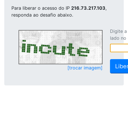
Para liberar o acesso
do IP
216.73.217.103
,
responda ao desafio abaixo.
Digite 
lado no
[trocar imagem]