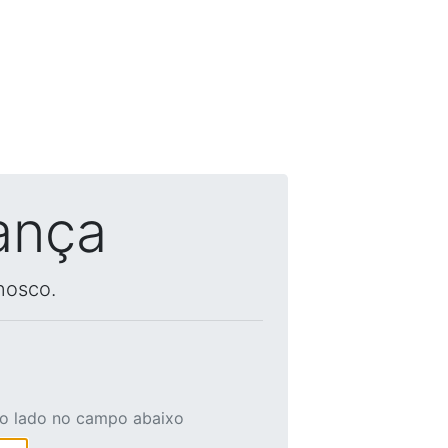
ança
nosco.
ao lado no campo abaixo