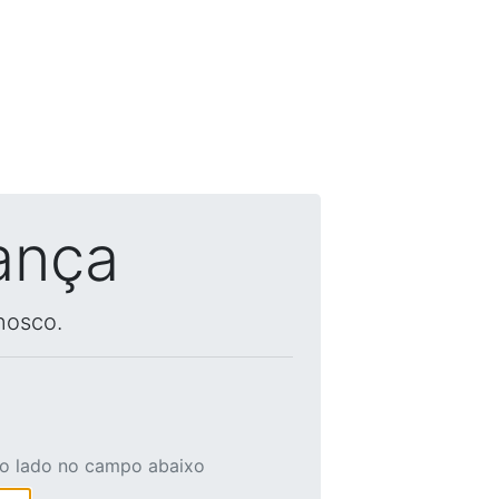
ança
nosco.
ao lado no campo abaixo