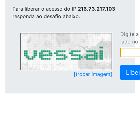
Para liberar o acesso
do IP
216.73.217.103
,
responda ao desafio abaixo.
Digite 
lado no
[trocar imagem]