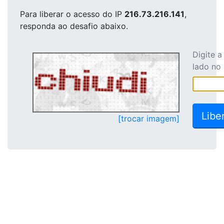
Para liberar o acesso
do IP
216.73.216.141
,
responda ao desafio abaixo.
Digite 
lado no
[trocar imagem]