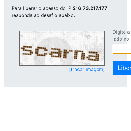
Para liberar o acesso
do IP
216.73.217.177
,
responda ao desafio abaixo.
Digite 
lado no
[trocar imagem]