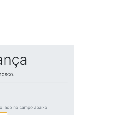
ança
nosco.
ao lado no campo abaixo