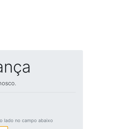
ança
nosco.
ao lado no campo abaixo