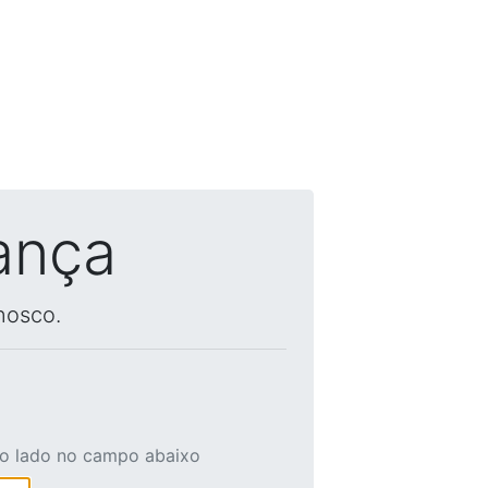
ança
nosco.
ao lado no campo abaixo