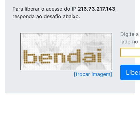
Para liberar o acesso
do IP
216.73.217.143
,
responda ao desafio abaixo.
Digite 
lado no
[trocar imagem]