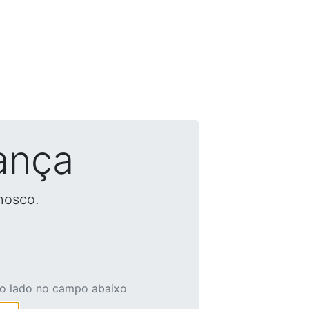
ança
nosco.
ao lado no campo abaixo