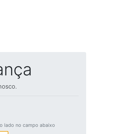
ança
nosco.
ao lado no campo abaixo