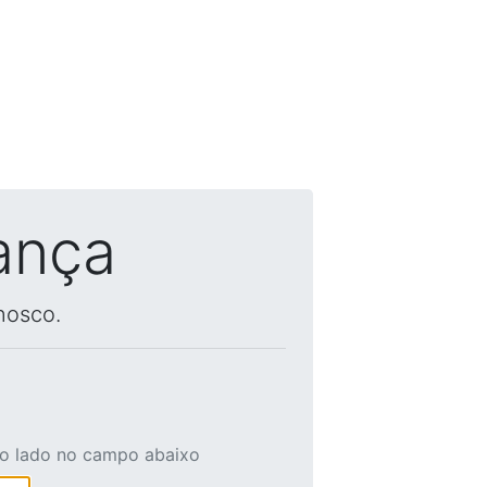
ança
nosco.
ao lado no campo abaixo