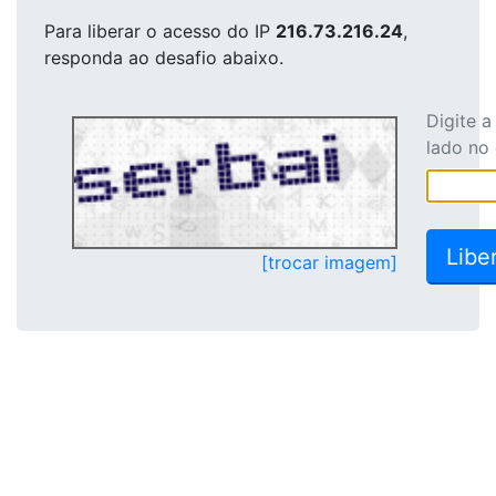
Para liberar o acesso
do IP
216.73.216.24
,
responda ao desafio abaixo.
Digite 
lado no
[trocar imagem]