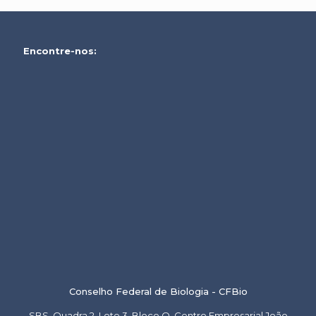
Encontre-nos:
Conselho Federal de Biologia - CFBio
SBS, Quadra 2, Lote 3, Bloco Q, Centro Empresarial João