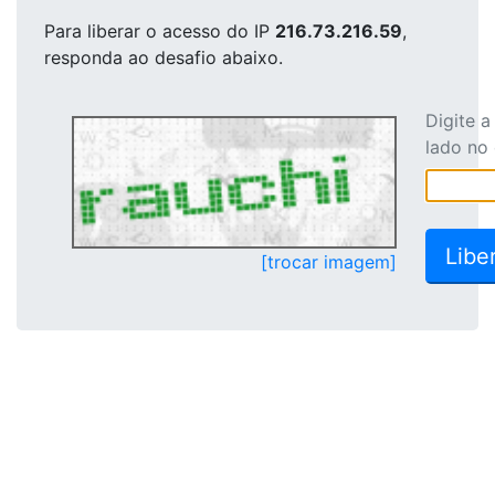
Para liberar o acesso
do IP
216.73.216.59
,
responda ao desafio abaixo.
Digite 
lado no
[trocar imagem]