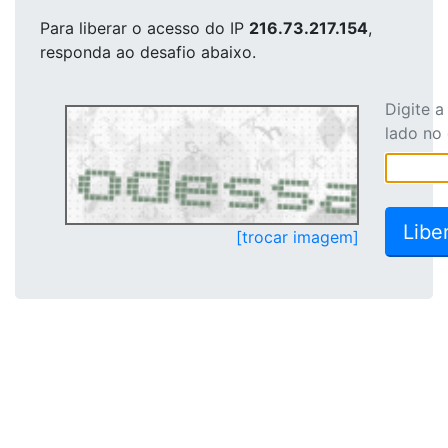
Para liberar o acesso
do IP
216.73.217.154
,
responda ao desafio abaixo.
Digite 
lado no
[trocar imagem]