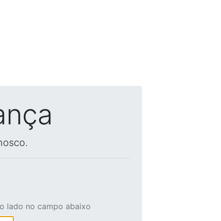
ança
nosco.
ao lado no campo abaixo