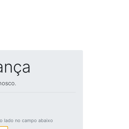
ança
nosco.
ao lado no campo abaixo