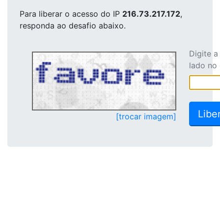
Para liberar o acesso
do IP
216.73.217.172
,
responda ao desafio abaixo.
Digite 
lado no
[trocar imagem]