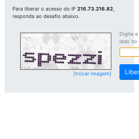
Para liberar o acesso
do IP
216.73.216.82
,
responda ao desafio abaixo.
Digite 
lado no
[trocar imagem]