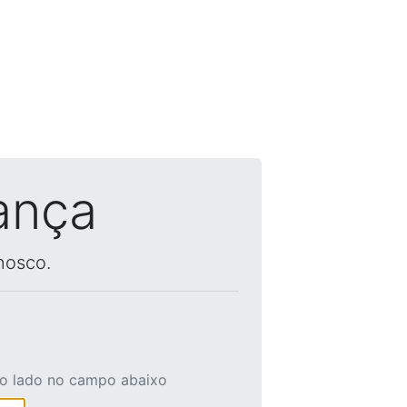
ança
nosco.
ao lado no campo abaixo