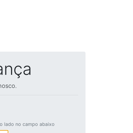
ança
nosco.
ao lado no campo abaixo