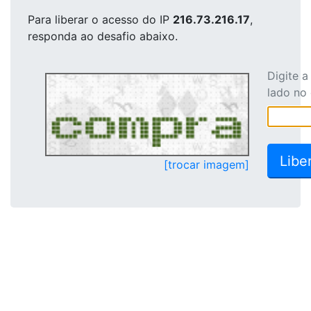
Para liberar o acesso
do IP
216.73.216.17
,
responda ao desafio abaixo.
Digite 
lado no
[trocar imagem]